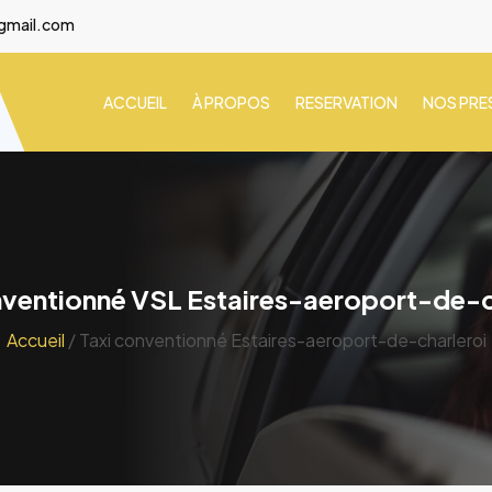
gmail.com
ACCUEIL
À PROPOS
RESERVATION
NOS PRE
nventionné VSL Estaires-aeroport-de-c
Accueil
/ Taxi conventionné Estaires-aeroport-de-charleroi