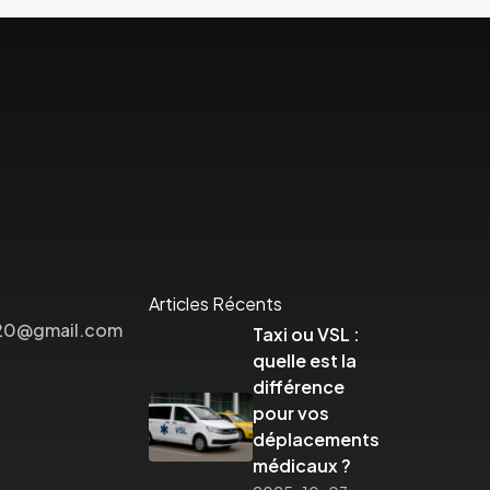
Articles Récents
320@gmail.com
Taxi ou VSL :
quelle est la
différence
pour vos
déplacements
médicaux ?