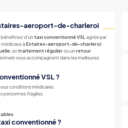
Estaires-aeroport-de-charleroi
, bénéficiez d’un
taxi conventionné VSL
agréé par
s médicaux à
Estaires-aeroport-de-charleroi
.
uelle
, un
traitement régulier
ou un
retour
sionnels vous accompagnent dans les meilleures
 conventionné VSL ?
ous conditions médicales.
x personnes fragiles.
.
tables
.
taxi conventionné ?