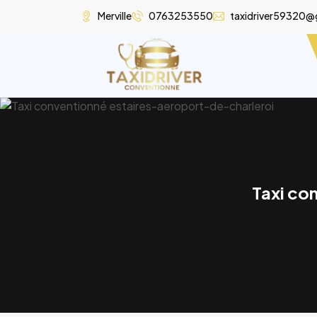
Merville
0763253550
taxidriver59320@
Taxi co