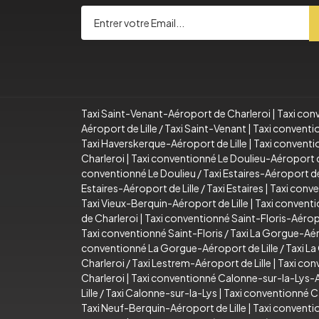
Taxi Saint-Venant-Aéroport de Charleroi
|
Taxi con
Aéroport de Lille
/
Taxi Saint-Venant
|
Taxi conventi
Taxi Haverskerque-Aéroport de Lille
|
Taxi conventi
Charleroi
|
Taxi conventionné Le Doulieu-Aéroport 
conventionné Le Doulieu
/
Taxi Estaires-Aéroport d
Estaires-Aéroport de Lille
/
Taxi Estaires
|
Taxi conve
Taxi Vieux-Berquin-Aéroport de Lille
|
Taxi conventi
de Charleroi
|
Taxi conventionné Saint-Floris-Aérop
Taxi conventionné Saint-Floris
/
Taxi La Gorgue-Aér
conventionné La Gorgue-Aéroport de Lille
/
Taxi L
Charleroi
/
Taxi Lestrem-Aéroport de Lille
|
Taxi con
Charleroi
|
Taxi conventionné Calonne-sur-la-Lys-A
Lille
/
Taxi Calonne-sur-la-Lys
|
Taxi conventionné C
Taxi Neuf-Berquin-Aéroport de Lille
|
Taxi conventi