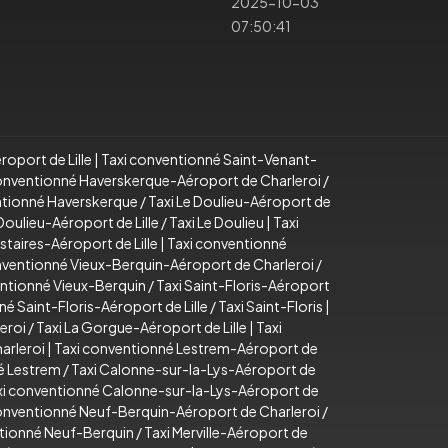
2025-10-03
07:50:41
roport de Lille
|
Taxi conventionné Saint-Venant-
onventionné Haverskerque-Aéroport de Charleroi
/
ntionné Haverskerque
/
Taxi Le Doulieu-Aéroport de
Doulieu-Aéroport de Lille
/
Taxi Le Doulieu
|
Taxi
Estaires-Aéroport de Lille
|
Taxi conventionné
nventionné Vieux-Berquin-Aéroport de Charleroi
/
entionné Vieux-Berquin
/
Taxi Saint-Floris-Aéroport
é Saint-Floris-Aéroport de Lille
/
Taxi Saint-Floris
|
eroi
/
Taxi La Gorgue-Aéroport de Lille
|
Taxi
arleroi
|
Taxi conventionné Lestrem-Aéroport de
é Lestrem
/
Taxi Calonne-sur-la-Lys-Aéroport de
xi conventionné Calonne-sur-la-Lys-Aéroport de
onventionné Neuf-Berquin-Aéroport de Charleroi
/
tionné Neuf-Berquin
/
Taxi Merville-Aéroport de