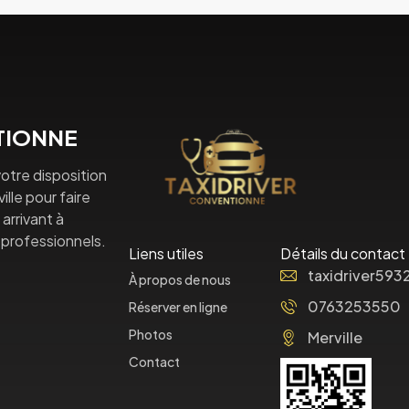
NTIONNE
otre disposition
lle pour faire
arrivant à
professionnels.
Liens utiles
Détails du contact
taxidriver59
À propos de nous
0763253550
Réserver en ligne
Photos
Merville
Contact