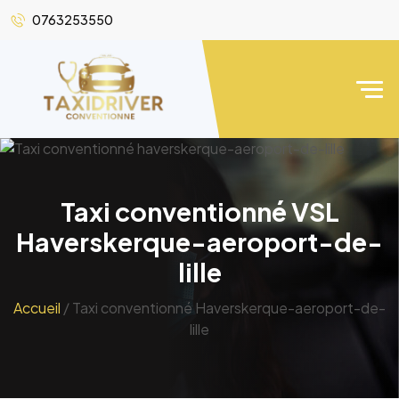
0763253550
Taxi conventionné VSL
Haverskerque-aeroport-de-
lille
Accueil
/ Taxi conventionné Haverskerque-aeroport-de-
lille